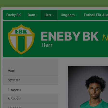
Eneby BK
Dam
Herr
Ungdom
Fotboll För All
Herr
Hem
Nyheter
Truppen
Matcher