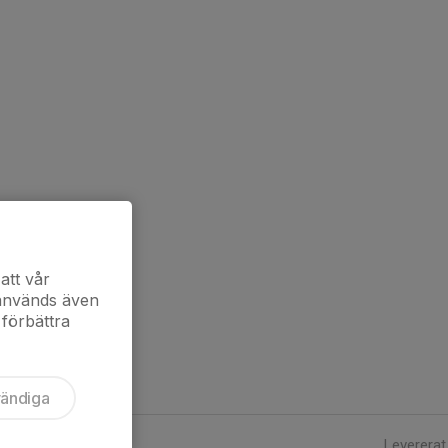
att vår
 används även
 förbättra
vändiga
Levererat