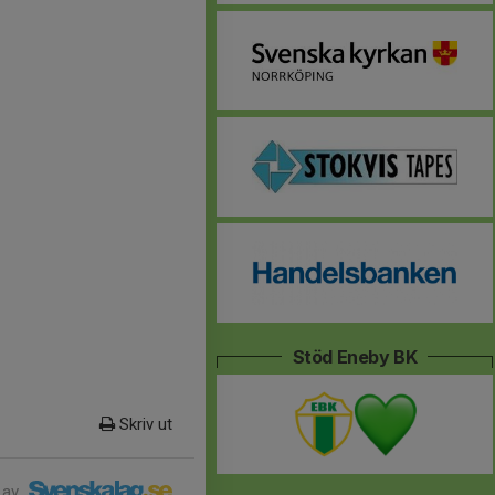
Stöd Eneby BK
Skriv ut
 av