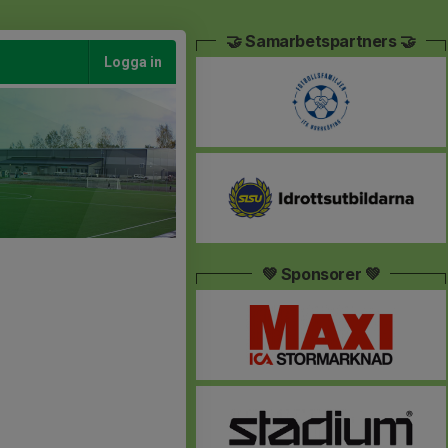
🤝 Samarbetspartners 🤝
Logga in
💚 Sponsorer 💚