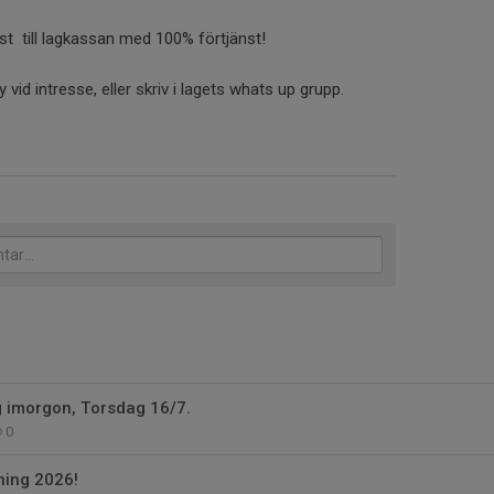
nst till lagkassan med 100% förtjänst!
vid intresse, eller skriv i lagets whats up grupp.
ng imorgon, Torsdag 16/7.
0
ing 2026!