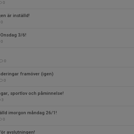
0
en är inställd!
0
 Onsdag 3/6!
0
0
nderingar framöver (igen)
0
ingar, sportlov och påminnelse!
3
tälld imorgon måndag 26/1!
0
för avslutningen!