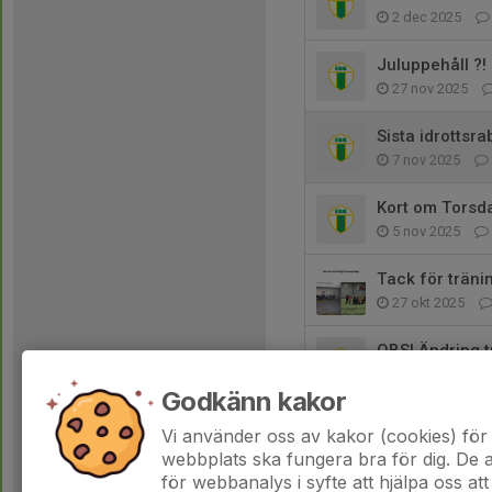
2 dec 2025
Juluppehåll ?!
27 nov 2025
Sista idrottsr
7 nov 2025
Kort om Torsd
5 nov 2025
Tack för träni
27 okt 2025
OBS! Ändring t
20 okt 2025
Godkänn kakor
Ändring Träni
Vi använder oss av kakor (cookies) för 
16 okt 2025
webbplats ska fungera bra för dig. De
för webbanalys i syfte att hjälpa oss att