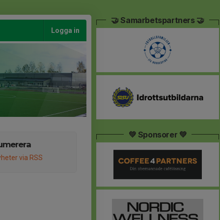
🤝 Samarbetspartners 🤝
Logga in
💚 Sponsorer 💚
umerera
heter via RSS