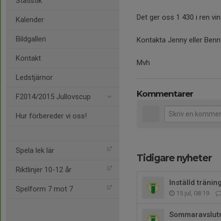
Statistik
Det ger oss 1 430 i ren vi
Kalender
Bildgalleri
Kontakta Jenny eller Benny 
Kontakt
Mvh
Ledstjärnor
Kommentarer
F2014/2015 Jullovscup
Hur förbereder vi oss!
Spela lek lär
Tidigare nyheter
Riktlinjer 10-12 år
Inställd träni
Spelform 7 mot 7
15 jul, 08:19
Sommaravslutn