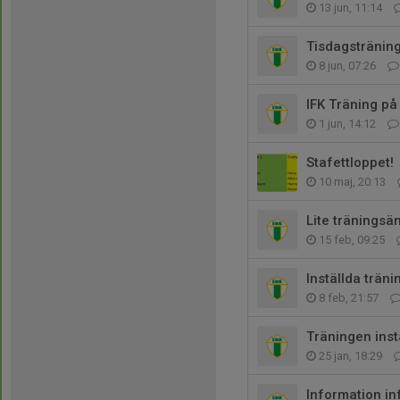
13 jun, 11:14
Tisdagsträning
8 jun, 07:26
IFK Träning på
1 jun, 14:12
Stafettloppet!
10 maj, 20:13
Lite träningsä
15 feb, 09:25
Inställda trän
8 feb, 21:57
Träningen ins
25 jan, 18:29
Information in