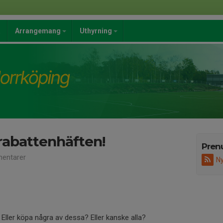
a
Arrangemang
Uthyrning
srabattenhäften!
Pren
entarer
Ny
a Eller köpa några av dessa? Eller kanske alla?