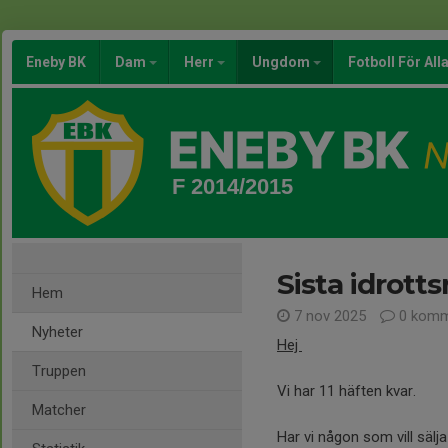
Eneby BK
Dam
Herr
Ungdom
Fotboll För All
F 2014/2015
Sista idrott
Hem
7 nov 2025
0 komm
Nyheter
Hej
Truppen
Vi har 11 häften kvar.
Matcher
Har vi någon som vill sälj