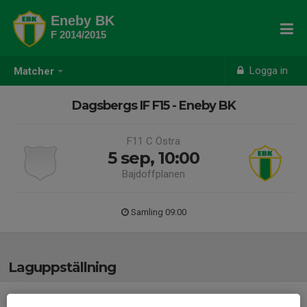
Eneby BK
F 2014/2015
Logga in
Matcher
Dagsbergs IF F15 - Eneby BK
F11 C Östra
5 sep, 10:00
Bajdoffplanen
Samling 09:00
Laguppställning