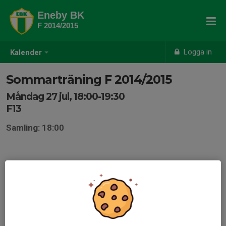
Eneby BK
F 2014/2015
Logga in
Kalender
Sommarträning F 2014/2015
Måndag 27 jul, 18:00-19:30
F13
Samling: 18:00