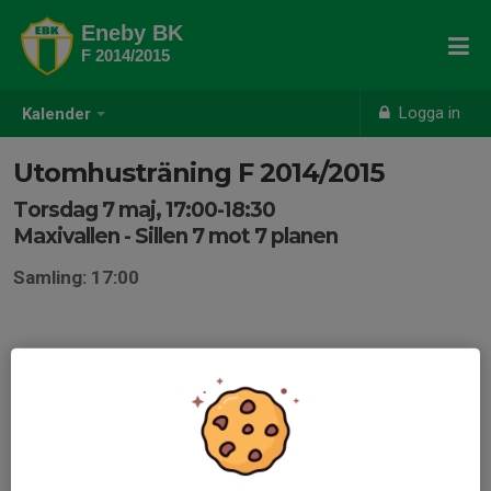
Eneby BK
F 2014/2015
Logga in
Kalender
Utomhusträning F 2014/2015
Torsdag 7 maj, 17:00-18:30
Maxivallen - Sillen 7 mot 7 planen
Samling: 17:00