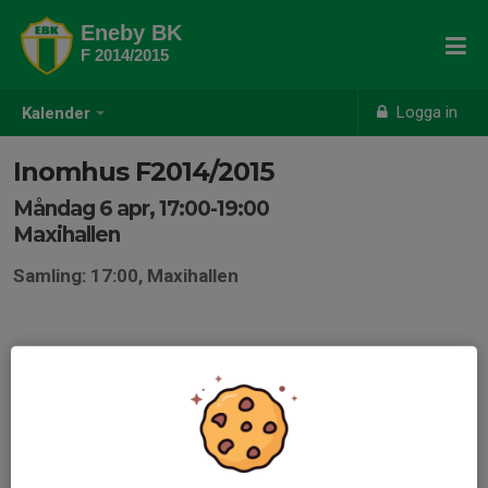
Eneby BK
F 2014/2015
Logga in
Kalender
Inomhus F2014/2015
Måndag 6 apr, 17:00-19:00
Maxihallen
Samling: 17:00, Maxihallen