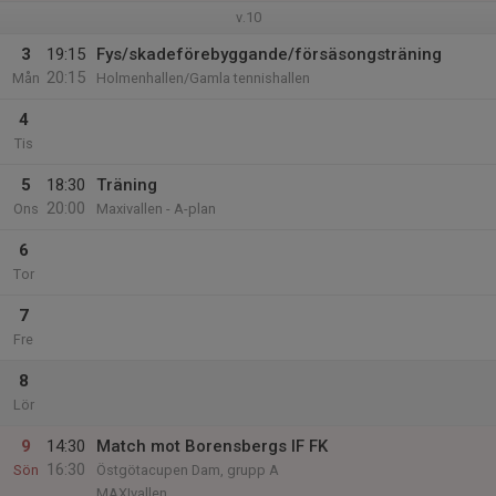
v.10
3
19:15
Fys/skadeförebyggande/försäsongsträning
20:15
Mån
Holmenhallen/Gamla tennishallen
4
Tis
5
18:30
Träning
20:00
Ons
Maxivallen - A-plan
6
Tor
7
Fre
8
Lör
9
14:30
Match mot Borensbergs IF FK
16:30
Sön
Östgötacupen Dam, grupp A
MAXIvallen