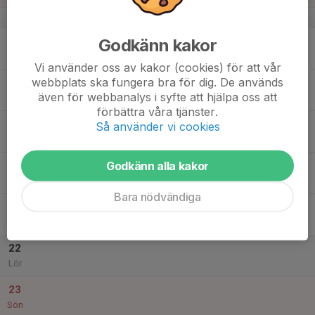
v.12
17
20:00
Träning
Godkänn kakor
21:00
Mån
Maxihallen
Vi använder oss av kakor (cookies) för att vår
webbplats ska fungera bra för dig. De används
18
även för webbanalys i syfte att hjälpa oss att
Tis
förbättra våra tjänster.
19
Så använder vi cookies
Ons
Godkänn alla kakor
20
Tor
Bara nödvändiga
21
Fre
22
Lör
23
Sön