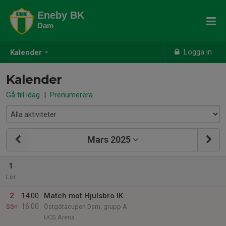
Eneby BK
Dam
Logga in
Kalender
Kalender
Gå till idag
|
Prenumerera
Mars 2025
1
Lör
2
14:00
Match mot Hjulsbro IK
16:00
Sön
Östgötacupen Dam, grupp A
UCS Arena