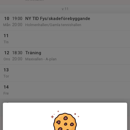
v.11
10
19:00
NY TID Fys/skadeförebyggande
20:00
Mån
Holmenhallen/Gamla tennishallen
11
Tis
12
18:30
Träning
20:00
Ons
Maxivallen - A-plan
13
Tor
14
Fre
15
Lör
16
Sön