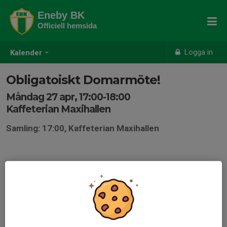
Eneby BK
Officiell hemsida
Logga in
Kalender
Obligatoiskt Domarmöte!
Måndag 27 apr, 17:00-18:00
Kaffeterian Maxihallen
Samling: 17:00, Kaffeterian Maxihallen