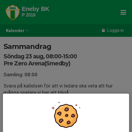
Eneby BK
P 2018
Logga in
Kalender
Sammandrag
Söndag 23 aug, 08:00-15:00
Pre Zero Arena(Smedby)
Samling: 08:00
Svara på kallelsen för att vi ledare ska veta att hur
många spelare vi har att tillgå.
Tiderna är preliminära, spelschema skickas ut ca en
vecka innan aktiviteten.
Anmälan är öppen för lagets medlemmar.
Logga in här