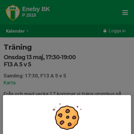
Eneby BK
P 2018
Logga in
Kalender
Träning
Onsdag 13 maj, 17:30-19:00
F13 A 5 v 5
Samling: 17:30, F13 A 5 v 5
Karta
Från och med vecka 17 kommer vi träna utomhus på
naturgräs på F13 A plan 5 mot 5, se plan 8 på
anläggningskarta via länken.
Glöm inte fotbollsskor, benskydd, vattenflaska och ett
glatt humör.