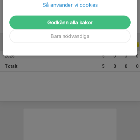
Ålder
14 år
Så använder vi cookies
Godkänn alla kakor
Bara nödvändiga
ALLA SERIER
ALLA ÅR
2026
5
0
0
0
Totalt
5
0
0
0