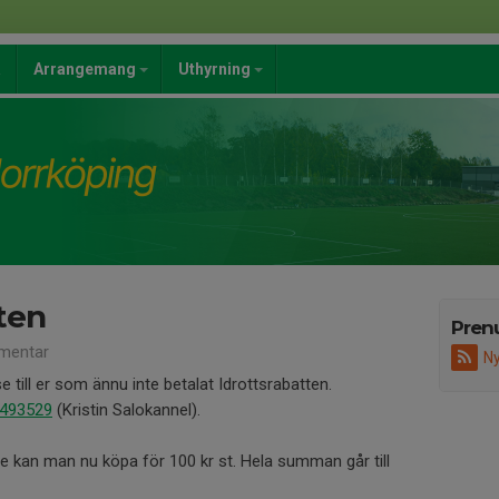
a
Arrangemang
Uthyrning
ten
Pren
mentar
Ny
till er som ännu inte betalat Idrottsrabatten.
-493529
(Kristin Salokannel).
de kan man nu köpa för 100 kr st. Hela summan går till