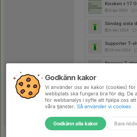
Kiosken v 17 
6 apr 2025
Söndag sista d
6 dec 2024
Supporter T-sh
26 nov 2024
Sponsor T-shir
19 nov 2024
Godkänn kakor
Idrottsrabatte
Vi använder oss av kakor (cookies) för 
26 okt 2024
webbplats ska fungera bra för dig. De
för webbanalys i syfte att hjälpa oss att
våra tjänster.
Så använder vi cookies
Godkänn alla kakor
Bara nöd