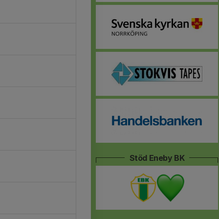
Stöd Eneby BK