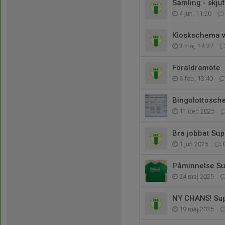
Samling - skju
4 jun, 11:20
Kioskschema v
3 maj, 14:27
Föräldramöte
6 feb, 13:40
Bingolottosc
11 dec 2025
Bra jobbat Sup
1 jun 2025
Påminnelse Sup
24 maj 2025
NY CHANS! Supp
19 maj 2025