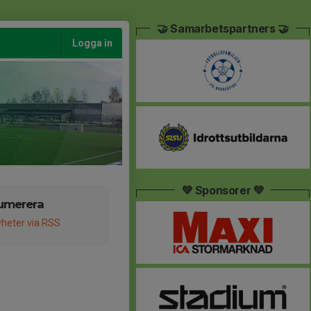
🤝 Samarbetspartners 🤝
Logga in
💚 Sponsorer 💚
umerera
heter via RSS