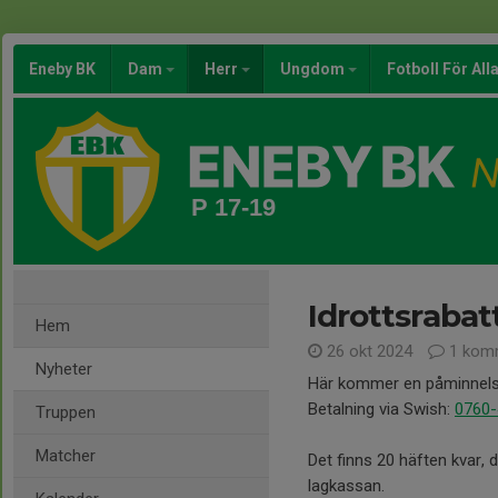
Eneby BK
Dam
Herr
Ungdom
Fotboll För All
P 17-19
Idrottsrabat
Hem
26 okt 2024
1 kom
Nyheter
Här kommer en påminnelse 
Betalning via Swish:
0760
Truppen
Matcher
Det finns 20 häften kvar, 
lagkassan.