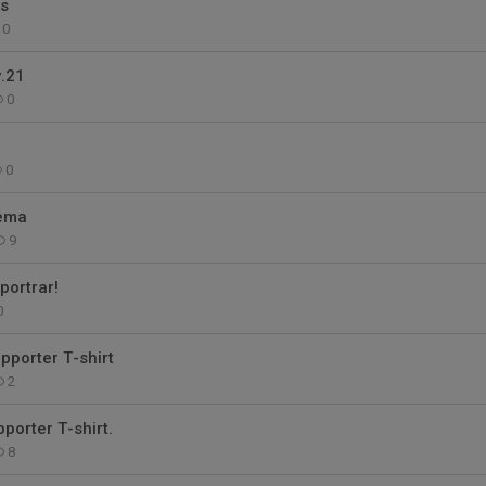
ts
0
.21
0
0
hema
9
portrar!
0
porter T-shirt
2
orter T-shirt.
8