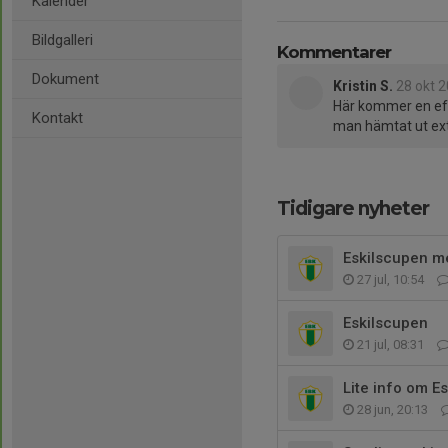
Kalender
Bildgalleri
Kommentarer
Dokument
Kristin S.
28 okt 
Här kommer en eft
Kontakt
man hämtat ut extr
Tidigare nyheter
Eskilscupen me
27 jul, 10:54
Eskilscupen
21 jul, 08:31
Lite info om E
28 jun, 20:13