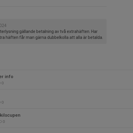
2024
erlysning gällande betalning av två extrahäften. Har
a häften får man gärna dubbelkolla att alla är betalda.
r info
0
0
skilscupen
0