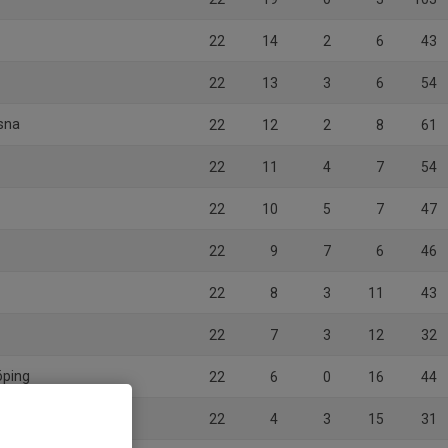
22
14
2
6
43
22
13
3
6
54
osna
22
12
2
8
61
22
11
4
7
54
22
10
5
7
47
22
9
7
6
46
22
8
3
11
43
22
7
3
12
32
öping
22
6
0
16
44
22
4
3
15
31