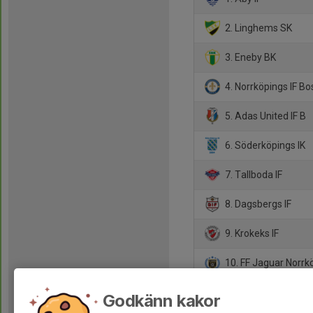
2. Linghems SK
3. Eneby BK
4. Norrköpings IF B
5. Adas United IF B
6. Söderköpings IK
7. Tallboda IF
8. Dagsbergs IF
9. Krokeks IF
10. FF Jaguar Norrk
11. Finspångs FK
Godkänn kakor