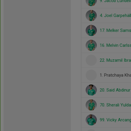
9. Jacob Lundell
4. Joel Garpehäl
17. Melker Sam
16. Melvin Carls
22. Muzamil Ibr
1. Pratchaya Kh
20. Said Abdinur
70. Sherali Yuld
99. Vicky Arcan