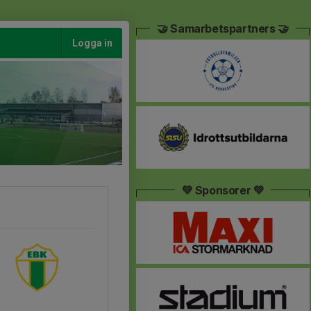
🤝 Samarbetspartners 🤝
Logga in
💚 Sponsorer 💚