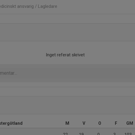
dicinskt ansvarig / Lagledare
Inget referat skrivet
Östergötland
M
V
O
F
GM
22
19
0
3
103