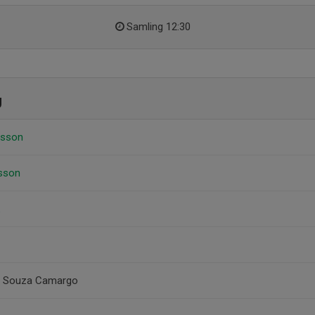
Samling 12:30
g
nsson
fsson
 De Souza Camargo