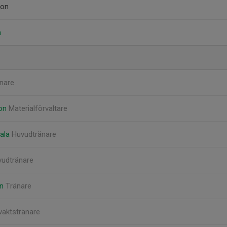
son
a
nare
son
Materialförvaltare
bala
Huvudtränare
udtränare
on
Tränare
vaktstränare