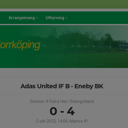
a
Arrangemang
Uthyrning
Adas United IF B - Eneby BK
Division 4 Östra Herr Östergötland
0 - 4
5 okt 2025, 14:00, Mamre IP