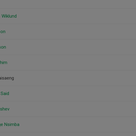
l Wiklund
son
son
ahim
aisaeng
 Said
ashev
ge Nsimba