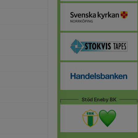
Stöd Eneby BK