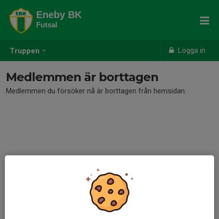
Eneby BK
Futsal
Logga in
Truppen
Medlemmen är borttagen
Medlemmen du försöker nå är borttagen från hemsidan.