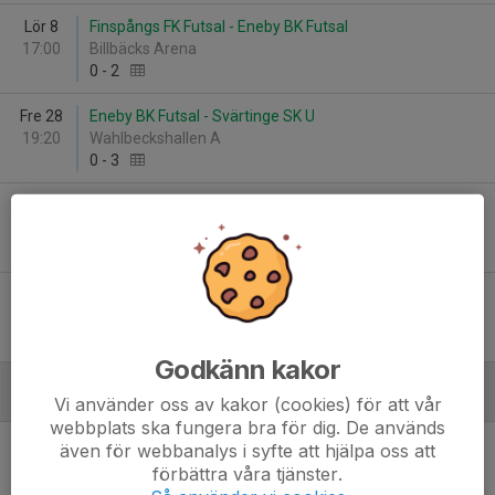
Lör 8
Finspångs FK Futsal - Eneby BK Futsal
17:00
Billbäcks Arena
0
-
2
Fre 28
Eneby BK Futsal - Svärtinge SK U
19:20
Wahlbeckshallen A
0
-
3
Fre 28
Åby IF - Eneby BK Futsal
20:40
Wahlbeckshallen A
2
-
0
Fre 28
Eneby BK Futsal - Dagsbergs IF
22:00
Wahlbeckshallen B
4
-
3
Godkänn kakor
Vi använder oss av kakor (cookies) för att vår
December - 2025
webbplats ska fungera bra för dig. De används
Lör 13
IK Sleipner/Saltängens BK - Eneby BK Futsal
även för webbanalys i syfte att hjälpa oss att
11:20
Billbäcks Arena
förbättra våra tjänster.
0
-
4