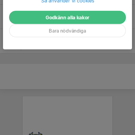
Så använder vi cookies
Lör 13
Eneby BK Futsal - Skärblacka IF
15:40
Billbäcks Arena
Godkänn alla kakor
1
-
0
Bara nödvändiga
Lör 13
IK Waria - Eneby BK Futsal
19:40
Billbäcks Arena
0
-
4