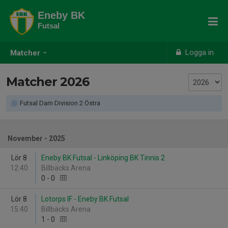
Eneby BK
Futsal
Logga in
Matcher
Matcher 2026
Futsal Dam Division 2 Östra
November - 2025
Lör 8
Eneby BK Futsal - Linköping BK Tinnis 2
12:40
Billbäcks Arena
0
-
0
Lör 8
Lotorps IF - Eneby BK Futsal
15:40
Billbäcks Arena
1
-
0