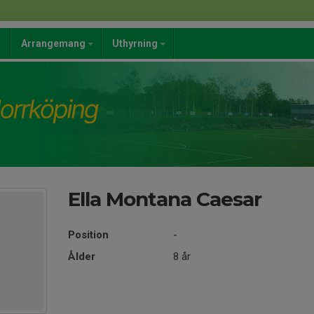
a
Arrangemang
Uthyrning
Ella Montana Caesar
Position
-
Ålder
8 år