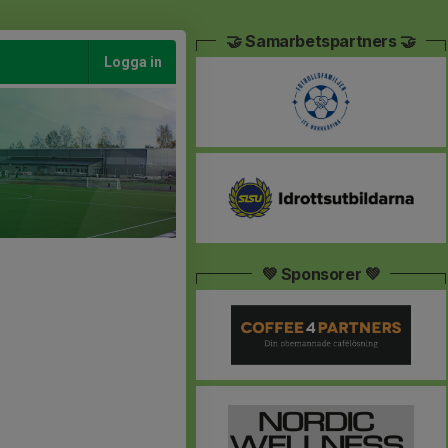
🤝 Samarbetspartners 🤝
Logga in
💚 Sponsorer 💚