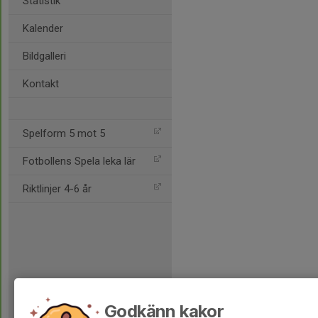
Statistik
Kalender
Bildgalleri
Kontakt
Spelform 5 mot 5
Fotbollens Spela leka lär
Riktlinjer 4-6 år
Godkänn kakor