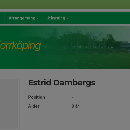
a
Arrangemang
Uthyrning
Estrid Dambergs
Position
-
Ålder
8 år