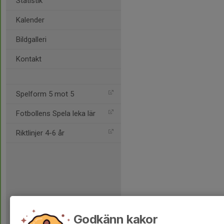
Statistik
Kalender
Bildgalleri
Kontakt
Spelform 5 mot 5
Fotbollens Spela leka lär
Riktlinjer 4-6 år
Godkänn kakor