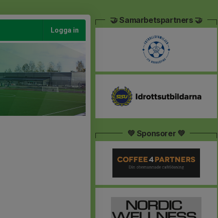
🤝 Samarbetspartners 🤝
Logga in
💚 Sponsorer 💚