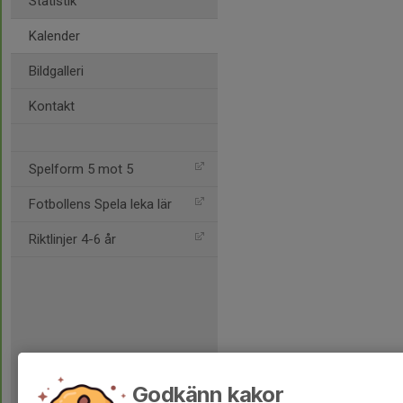
Statistik
Kalender
Bildgalleri
Kontakt
Spelform 5 mot 5
Fotbollens Spela leka lär
Riktlinjer 4-6 år
Godkänn kakor