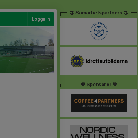
🤝 Samarbetspartners 🤝
Logga in
💚 Sponsorer 💚