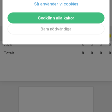
Ålder
13 år
Så använder vi cookies
Godkänn alla kakor
Bara nödvändiga
ALLA SERIER
ALLA ÅR
2026
8
0
0
0
Totalt
8
0
0
0