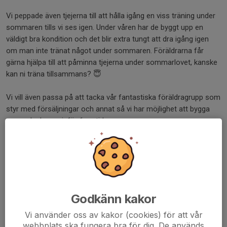
Vi peppade även tjejerna till att hålla igång en viss träning under
sommaren tills vi ses igen. Under våren har de byggt upp en
väldigt bra kondition och det blir extra tungt att dra igång igen
om man inte tränat något under sommaren. Föräldrarna får
gärna hjälpa till att påminna tjejerna under sommarlovet, kanske
kan ni träna tillsammans? 😇
Vi vill även passa på att tacka vår fantastiska föräldragrupp som
styr med försäljningar och annat så vi har möjlighet att bygga
upp en lagkassa inför framtiden.
Ha en fantastisk sommar så ses vi måndag 12 augusti på
Maxivallen ⚽️⚽️⚽️⚽️
Dela nyhet
Godkänn kakor
Vi använder oss av kakor (cookies) för att vår
Kommentarer
webbplats ska fungera bra för dig. De används