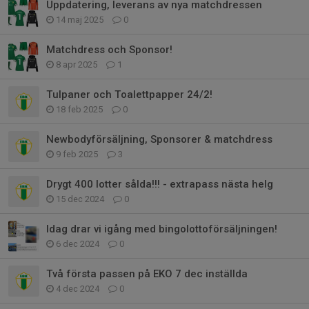
Uppdatering, leverans av nya matchdressen
14 maj 2025
0
Matchdress och Sponsor!
8 apr 2025
1
Tulpaner och Toalettpapper 24/2!
18 feb 2025
0
Newbodyförsäljning, Sponsorer & matchdress
9 feb 2025
3
Drygt 400 lotter sålda!!! - extrapass nästa helg
15 dec 2024
0
Idag drar vi igång med bingolottoförsäljningen!
6 dec 2024
0
Två första passen på EKO 7 dec inställda
4 dec 2024
0