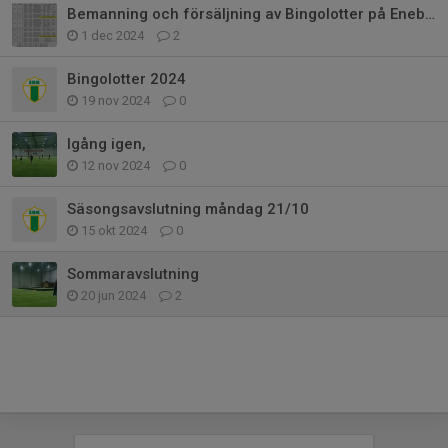
Bemanning och försäljning av Bingolotter på Eneby Centrum, EKO & Ica Maxi
1 dec 2024
2
Bingolotter 2024
19 nov 2024
0
Igång igen,
12 nov 2024
0
Säsongsavslutning måndag 21/10
15 okt 2024
0
Sommaravslutning
20 jun 2024
2