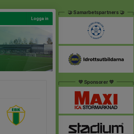
🤝 Samarbetspartners 🤝
Logga in
💚 Sponsorer 💚