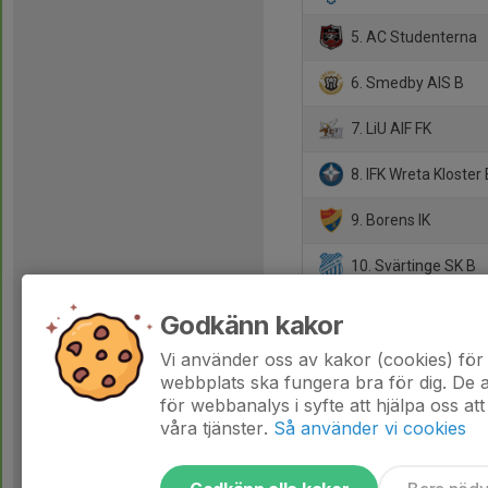
5. AC Studenterna
6. Smedby AIS B
7. LiU AIF FK
8. IFK Wreta Kloster
9. Borens IK
10. Svärtinge SK B
11. Hjulsbro IK B
Godkänn kakor
12. Linghems SK
Vi använder oss av kakor (cookies) för 
webbplats ska fungera bra för dig. De
för webbanalys i syfte att hjälpa oss att
våra tjänster.
Så använder vi cookies