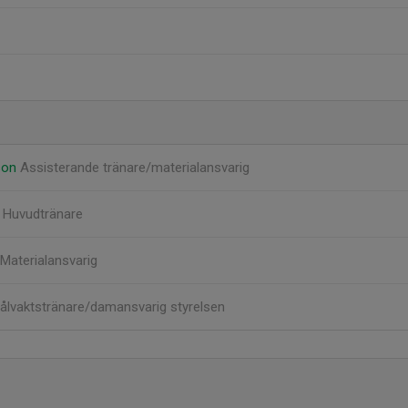
son
Assisterande tränare/materialansvarig
n
Huvudtränare
Materialansvarig
ålvaktstränare/damansvarig styrelsen