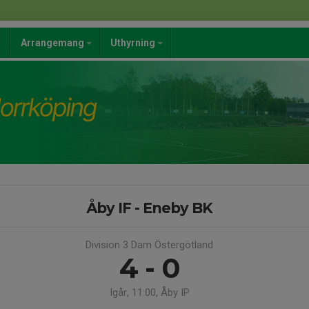
a
Arrangemang
Uthyrning
Åby IF - Eneby BK
Division 3 Dam Östergötland
4 - 0
Igår, 11:00, Åby IP