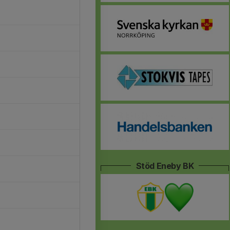
Stöd Eneby BK