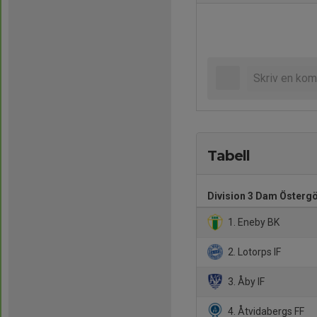
Tabell
Division 3 Dam Österg
1. Eneby BK
2. Lotorps IF
3. Åby IF
4. Åtvidabergs FF