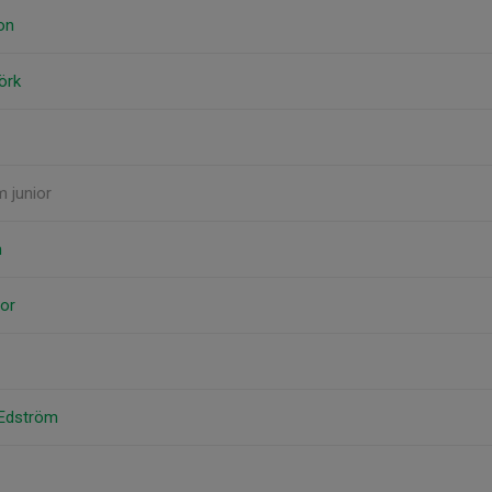
on
örk
m junior
m
or
 Edström