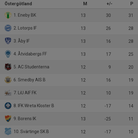
Östergötland
M
+/-
P
1. Eneby BK
13
30
31
2. Lotorps IF
13
26
28
3. Åby IF
13
16
28
4. Åtvidabergs FF
13
17
25
5. AC Studenterna
12
9
20
6. Smedby AIS B
12
16
19
7. LiU AIF FK
12
10
19
8. IFK Wreta Kloster B
12
-17
14
9. Borens IK
13
-25
11
10. Svärtinge SK B
12
-17
10