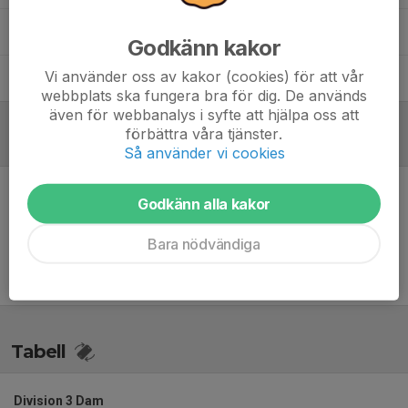
Jimmy Åkesson
Huvudtränare
Godkänn kakor
Vi använder oss av kakor (cookies) för att vår
Jonas Karlsson
Materialansvarig
webbplats ska fungera bra för dig. De används
även för webbanalys i syfte att hjälpa oss att
förbättra våra tjänster.
Referat
Så använder vi cookies
Godkänn alla kakor
Inget referat skrivet
Bara nödvändiga
Tabell
Division 3 Dam