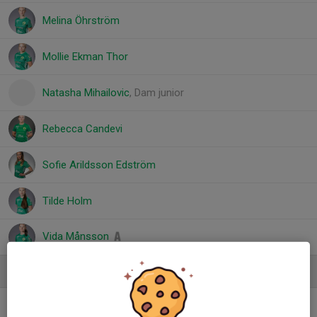
Melina Öhrström
Mollie Ekman Thor
Natasha Mihailovic
, Dam junior
Rebecca Candevi
Sofie Arildsson Edström
Tilde Holm
Vida Månsson
Ledare
Anders Johansson
Assisterande
tränare/materialansvarig