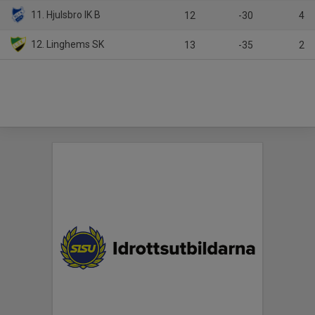
11. Hjulsbro IK B
12
-30
4
12. Linghems SK
13
-35
2