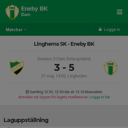
Eneby BK
Dam
Logga in
Matcher
Linghems SK - Eneby BK
Division 3 Dam Östergötland
3 - 5
31 maj, 14:00, Lingheden
Samling 12:30, 12:30 där elr 12:10 Maxivallen
Anmälan var öppen för lagets medlemmar.
Logga in här
Laguppställning