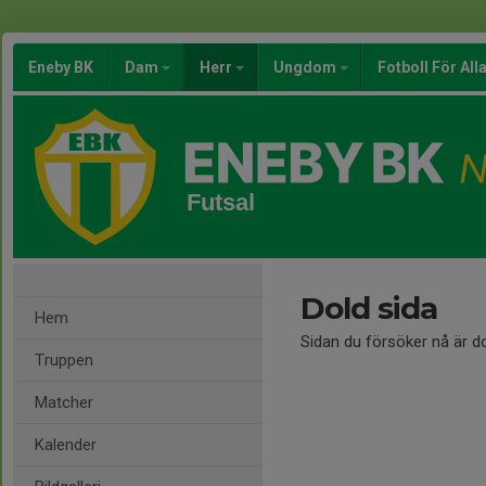
Eneby BK
Dam
Herr
Ungdom
Fotboll För All
Futsal
Dold sida
Hem
Sidan du försöker nå är d
Truppen
Matcher
Kalender