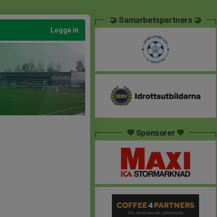
🤝 Samarbetspartners 🤝
Logga in
💚 Sponsorer 💚