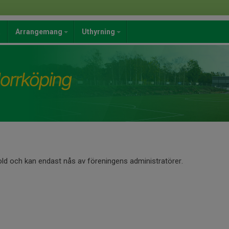
a
Arrangemang
Uthyrning
old och kan endast nås av föreningens administratörer.